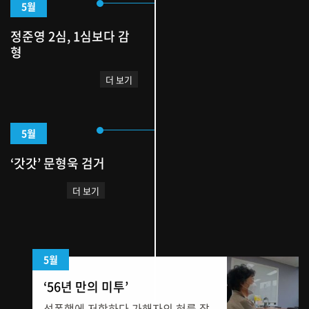
5월
정준영 2심, 1심보다 감
형
더 보기
5월
‘갓갓’ 문형욱 검거
더 보기
5월
‘56년 만의 미투’
성폭행에 저항하다 가해자의 혀를 잘