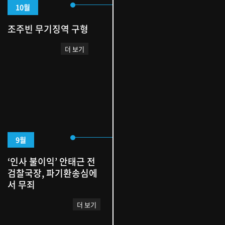
10월
조주빈 무기징역 구형
더 보기
9월
‘인사 불이익’ 안태근 전
검찰국장, 파기환송심에
서 무죄
더 보기