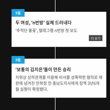
9월
두 여성, ‘n번방’ 실체 드러내다
‘추적단 불꽃’, 텔레그램 n번방 첫 보도
더 보기
9월
‘보통의 김지은’들이 만든 승리
지위상 상하관계를 이용해 비서를 성폭력한 혐의로 재
판에 넘겨진 안희정 전 충남도지사에게 징역 3년6개
월 실형이 확정됐다.