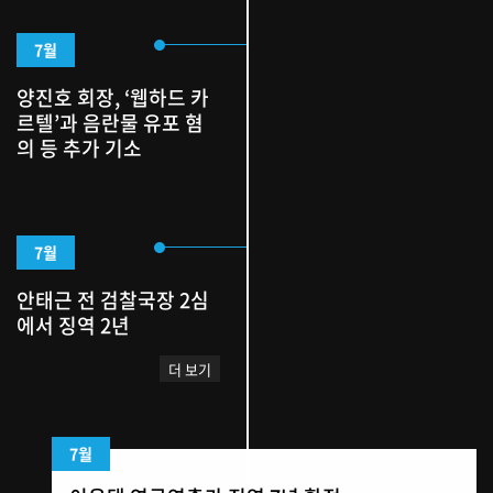
7월
양진호 회장, ‘웹하드 카
르텔’과 음란물 유포 혐
의 등 추가 기소
7월
안태근 전 검찰국장 2심
에서 징역 2년
더 보기
7월