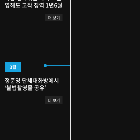
영해도 고작 징역 1년6월
더 보기
3월
정준영 단체대화방에서
‘불법촬영물 공유’
더 보기