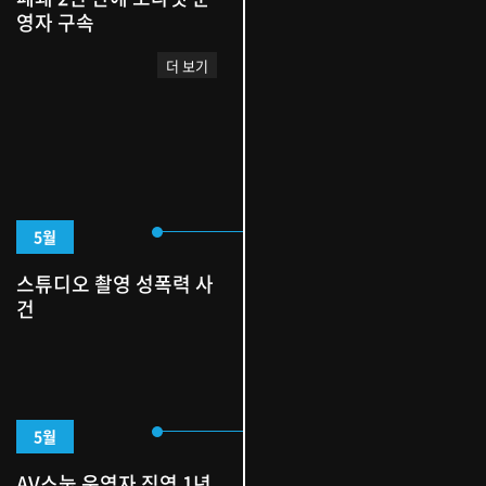
영자 구속
더 보기
5월
스튜디오 촬영 성폭력 사
건
5월
AV스눕 운영자 징역 1년