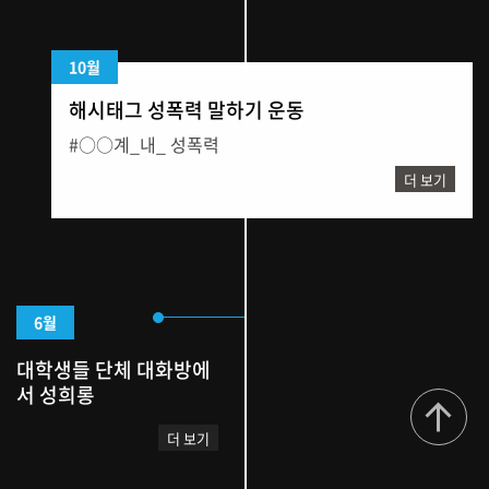
10월
해시태그 성폭력 말하기 운동
#○○계_내_ 성폭력
더 보기
6월
대학생들 단체 대화방에
서 성희롱
더 보기