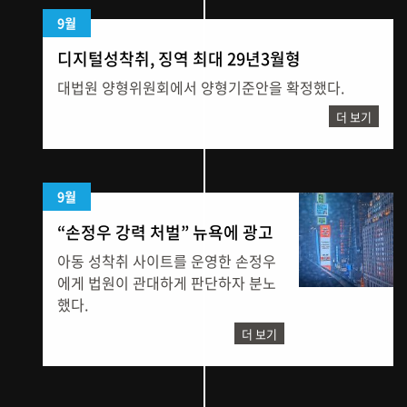
9월
디지털성착취, 징역 최대 29년3월형
대법원 양형위원회에서 양형기준안을 확정했다.
더 보기
9월
“손정우 강력 처벌” 뉴욕에 광고
아동 성착취 사이트를 운영한 손정우
에게 법원이 관대하게 판단하자 분노
했다.
더 보기