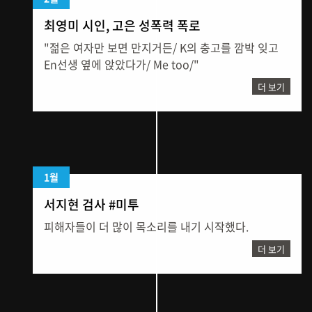
최영미 시인, 고은 성폭력 폭로
"젊은 여자만 보면 만지거든/ K의 충고를 깜박 잊고
En선생 옆에 앉았다가/ Me too/"
더 보기
1월
서지현 검사 #미투
피해자들이 더 많이 목소리를 내기 시작했다.
더 보기