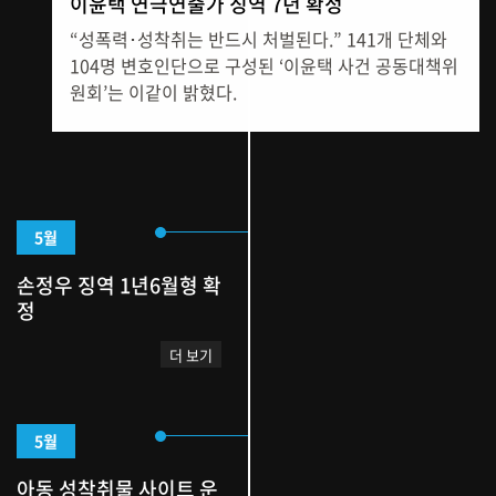
이윤택 연극연출가 징역 7년 확정
“성폭력･성착취는 반드시 처벌된다.” 141개 단체와
104명 변호인단으로 구성된 ‘이윤택 사건 공동대책위
원회’는 이같이 밝혔다.
5월
손정우 징역 1년6월형 확
정
더 보기
5월
아동 성착취물 사이트 운