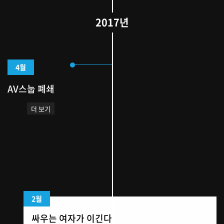
2017년
4월
AV스눕 폐쇄
더 보기
2월
싸우는 여자가 이긴다