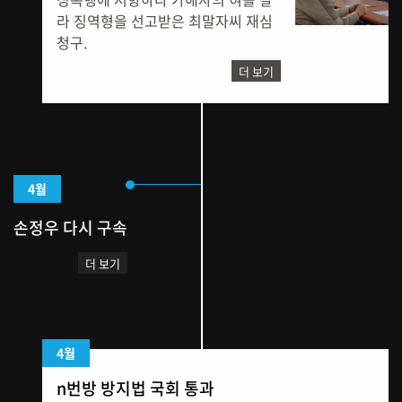
라 징역형을 선고받은 최말자씨 재심
청구.
더 보기
4월
손정우 다시 구속
더 보기
4월
n번방 방지법 국회 통과