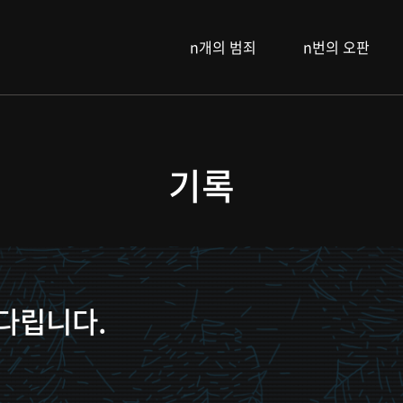
n개의 범죄
n번의 오판
기록
다립니다.