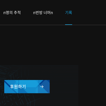
n명의 추적
n번방 너머n
기록
후원하기