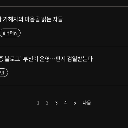
다 가해자의 마음을 읽는 자들
#너머n
옥중 블로그’ 부친이 운영…편지 검열받는다
주빈
1
2
3
4
5
다음