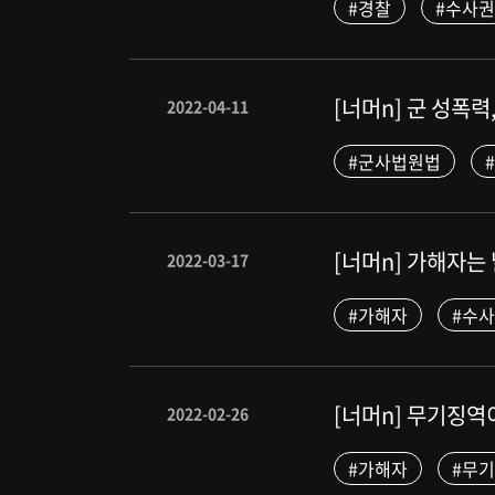
#경찰
#수사권
[너머n] 군 성폭
2022-04-11
#군사법원법
[너머n] 가해자
2022-03-17
#가해자
#수
[너머n] 무기징
2022-02-26
#가해자
#무