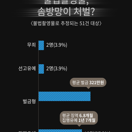
솜방망이 처벌?
〈불법촬영물로 추정되는 51건 대상〉
2명(3.9%)
무죄
2명(3.9%)
선고유예
평균 벌금
321만원
24명
벌금형
(47.1%)
평균 징역
6.8개월
집행유예
1년 7개월