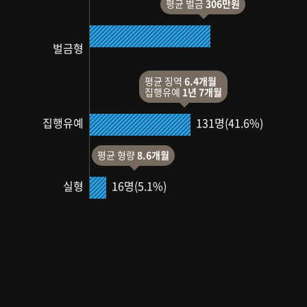
평균 벌금
306만원
159명
벌금형
(50.5%)
평균 징역
6.4개월
집행유예
1년 7개월
131명(41.6%)
집행유예
평균 형량
8.6개월
16명(5.1%)
실형