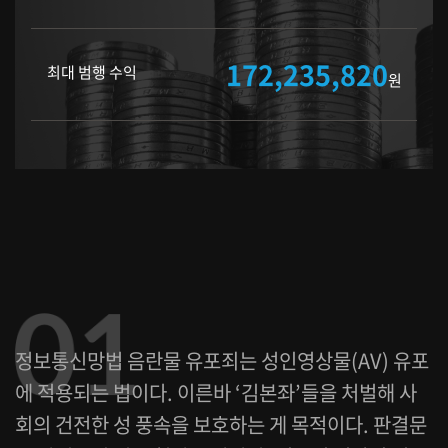
172,235,820
최대 범행 수익
원
정보통신망법 음란물 유포죄는 성인영상물(AV) 유포
에 적용되는 법이다. 이른바 ‘김본좌’들을 처벌해 사
회의 건전한 성 풍속을 보호하는 게 목적이다. 판결문