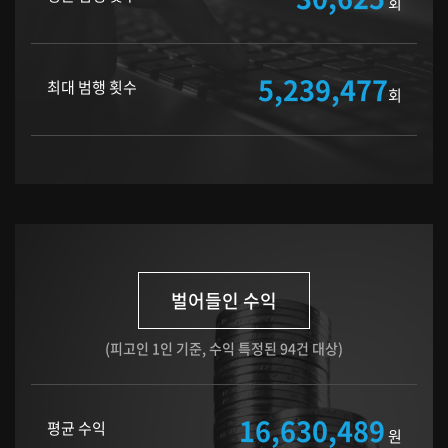
회
5,239,477
최대 범행 횟수
회
벌어들인 수익
(피고인 1인 기준, 수익 특정된 94건 대상)
16,630,489
평균 수익
원