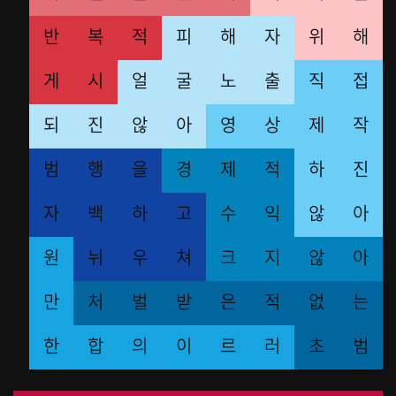
반
복
적
피
해
자
위
해
게
시
얼
굴
노
출
직
접
되
진
않
아
영
상
제
작
범
행
을
경
제
적
하
진
자
백
하
고
수
익
않
아
원
뉘
우
쳐
크
지
않
아
만
처
벌
받
은
적
없
는
한
합
의
이
르
러
초
범