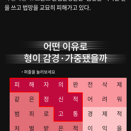
을 쓰고 법망을 교묘히 피해가고 있다.
어떤 이유로
형이 감경·가중됐을까
‣ 퍼즐을 눌러보세요
피
해
자
의
완
전
삭
제
같
은
정
신
적
어
려
워
범
죄
로
고
통
경
제
적
처
벌
받
은
적
이
익
을