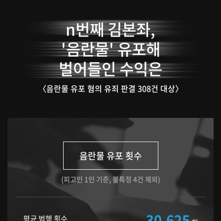
n번째 김본좌,
'음란물' 유포해
벌어들인 수익은
〈음란물 유포 혐의 유죄 판결 308건 대상〉
음란물 유포 횟수
(피고인 1인 기준, 불특정 4건 제외)
30,625
평균 범행 횟수