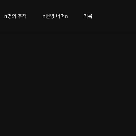
n명의 추적
n번방 너머n
기록