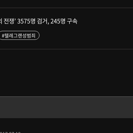
전쟁’ 3575명 검거, 245명 구속
#텔레그랜성범죄