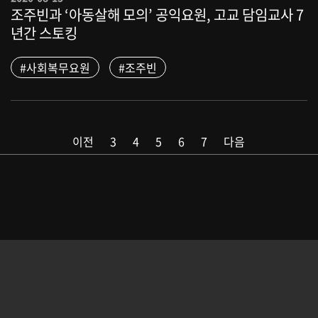
조주빈과 ‘아동살해 모의’ 공익요원, 고교 담임교사 7
년간 스토킹
#사회복무요원
#조주빈
이전
3
4
5
6
7
다음