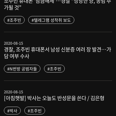
조주빈 휴대폰 ‘잠금해제’…경찰 “상당한 양, 공범 추
가될 것”
#조주빈
#텔레그램 성착취 보도
2020-08-15
경찰, 조주빈 휴대폰서 남성 신분증 여러 장 발견…가
담 여부 수사
#N번방 공범자들
#조주빈
2020-08-15
[아침햇발] 박사는 오늘도 반성문을 쓴다 / 김은형
#박사
#조주빈