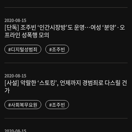
2020-08-15
[단독] 조주빈 ‘인간시장방’도 운영…여성 ‘분양’·오
프라인 성폭행 모의
#디지털성범죄
#조주빈
2020-08-15
[사설] 악랄한 ‘스토킹’, 언제까지 경범죄로 다스릴 건
가
#사회복무요원
#조주빈
2020-08-15