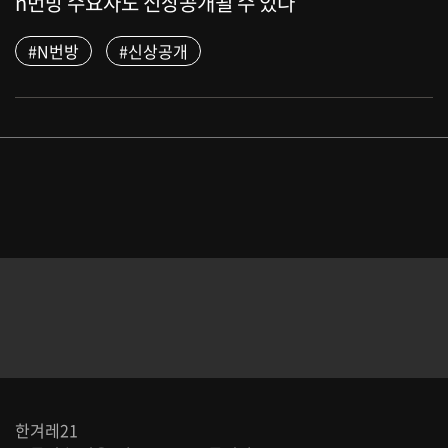
n번방 수요자도 신상공개될 수 있다
#N번방
#신상공개
한겨레21