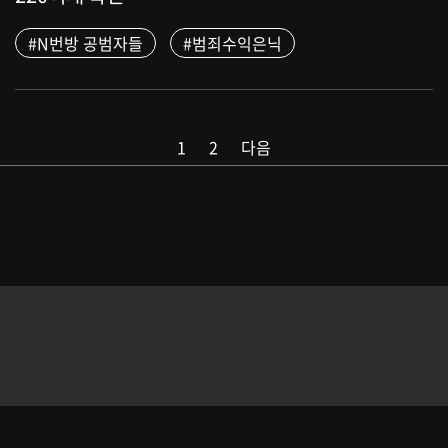
#N번방 공범자들
#범죄수익은닉
1
2
다음